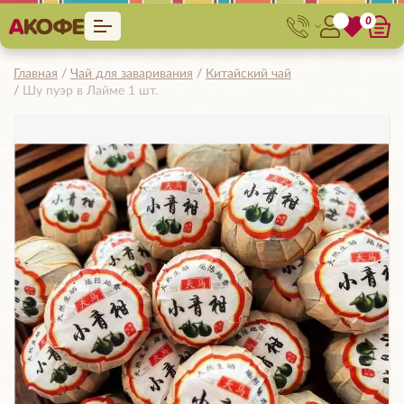
0
Главная
Чай для заваривания
Китайский чай
Шу пуэр в Лайме 1 шт.