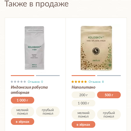
Также в продаже
Отзывов: 0
Отзывов: 8
Индонезия робуста
Наполитано
отборная
200 г
500 г
1 000 г
1 000 г
мелкий
грубый
мелкий
грубый
помол
помол
помол
помол
в зёрнах
в зёрнах