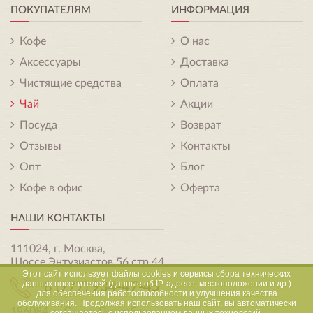
ПОКУПАТЕЛЯМ
ИНФОРМАЦИЯ
Кофе
О нас
Аксессуары
Доставка
Чистящие средства
Оплата
Чай
Акции
Посуда
Возврат
Отзывы
Контакты
Опт
Блог
Кофе в офис
Оферта
НАШИ КОНТАКТЫ
111024, г. Москва,
Шоссе Энтузиастов 56 стр.44
Этот сайт использует файлы cookies и сервисы сбора технических
данных посетителей (данные об IP-адресе, местоположении и др.)
8 (977)
934-47-45
для обеспечения работоспособности и улучшения качества
обслуживания. Продолжая использовать наш сайт, вы автоматически
196084, г. Санкт-Петербург,