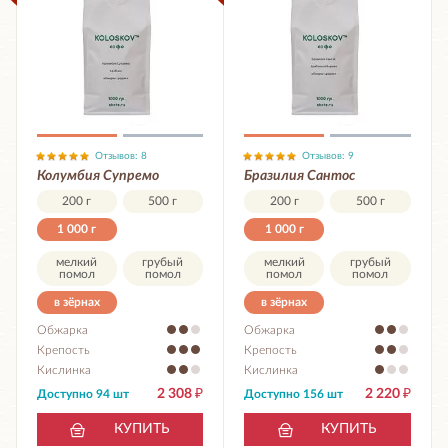
Отзывов: 8
Отзывов: 9
Колумбия Супремо
Бразилия Сантос
200 г
500 г
200 г
500 г
1 000 г
1 000 г
мелкий
грубый
мелкий
грубый
помол
помол
помол
помол
в зёрнах
в зёрнах
Обжарка
Обжарка
Крепость
Крепость
Кислинка
Кислинка
2 308
₽
2 220
₽
Доступно 94 шт
Доступно 156 шт
КУПИТЬ
КУПИТЬ