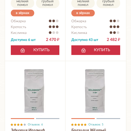
мелкий
грубый
мелкий
грубый
помол
помол
помол
помол
в зёрнах
в зёрнах
Обжарка
Обжарка
Крепость
Крепость
Кислинка
Кислинка
2 470
₽
2 482
₽
Доступно 6 шт
Доступно 43 шт
КУПИТЬ
КУПИТЬ
Отзывов: 6
Отзывов: 5
Эфиопия Иргачиф
Бразилия Жёлтый