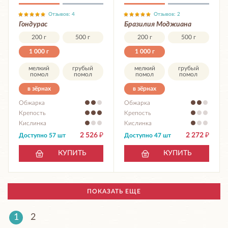
Отзывов: 4
Отзывов: 2
Гондурас
Бразилия Моджиана
200 г
500 г
200 г
500 г
1 000 г
1 000 г
мелкий
грубый
мелкий
грубый
помол
помол
помол
помол
в зёрнах
в зёрнах
Обжарка
Обжарка
Крепость
Крепость
Кислинка
Кислинка
2 526
₽
2 272
₽
Доступно 57 шт
Доступно 47 шт
КУПИТЬ
КУПИТЬ
ПОКАЗАТЬ ЕЩЕ
1
2