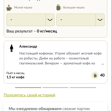
Большая чашка
Малая чашка
-
-
Ваш результат –
0
кг/месяц
Александр
Настоящий кофеман. Утром обожает жгучий кофе
из робусты. Днём на работе – полнотелый
гватемальский. Вечером — ароматный кофе из
...
Пьёт в месяц
40
1,5 кг кофе
Поделитесь своей историей
Мы ежедневно обжариваем
свежие партии