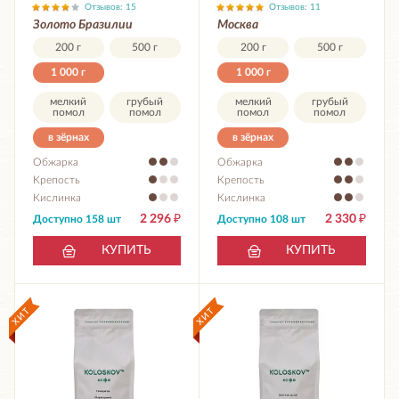
Отзывов: 15
Отзывов: 11
Золото Бразилии
Москва
200 г
500 г
200 г
500 г
1 000 г
1 000 г
мелкий
грубый
мелкий
грубый
помол
помол
помол
помол
в зёрнах
в зёрнах
Обжарка
Обжарка
Крепость
Крепость
Кислинка
Кислинка
2 296
₽
2 330
₽
Доступно 158 шт
Доступно 108 шт
КУПИТЬ
КУПИТЬ