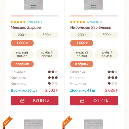
Отзывов: 5
Отзывов: 4
Мексика Зафиро
Индонезия Ява Блаван
200 г
500 г
200 г
500 г
1 000 г
1 000 г
мелкий
грубый
мелкий
грубый
помол
помол
помол
помол
в зёрнах
в зёрнах
Обжарка
Обжарка
Крепость
Крепость
Кислинка
Кислинка
2 532
₽
2 826
₽
Доступно 85 шт
Доступно 41 шт
КУПИТЬ
КУПИТЬ