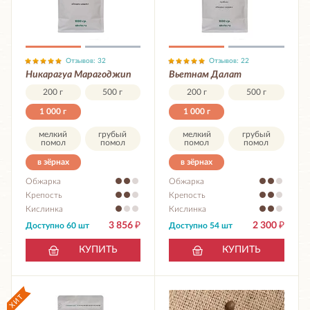
Отзывов: 32
Отзывов: 22
Никарагуа Марагоджип
Вьетнам Далат
200 г
500 г
200 г
500 г
1 000 г
1 000 г
мелкий
грубый
мелкий
грубый
помол
помол
помол
помол
в зёрнах
в зёрнах
Обжарка
Обжарка
Крепость
Крепость
Кислинка
Кислинка
3 856
₽
2 300
₽
Доступно 60 шт
Доступно 54 шт
КУПИТЬ
КУПИТЬ