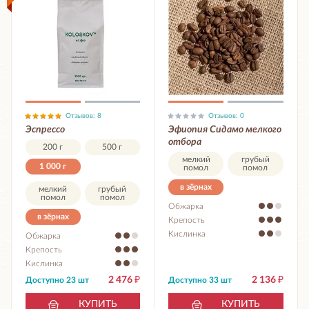
Отзывов: 8
Отзывов: 0
Эспрессо
Эфиопия Сидамо мелкого
отбора
200 г
500 г
мелкий
грубый
1 000 г
помол
помол
в зёрнах
мелкий
грубый
помол
помол
Обжарка
в зёрнах
Крепость
Кислинка
Обжарка
Крепость
Кислинка
2 476
₽
2 136
₽
Доступно 23 шт
Доступно 33 шт
КУПИТЬ
КУПИТЬ