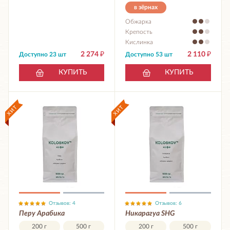
в зёрнах
Обжарка
Крепость
Кислинка
2 274
₽
2 110
₽
Доступно 23 шт
Доступно 53 шт
КУПИТЬ
КУПИТЬ
Отзывов: 4
Отзывов: 6
Перу Арабика
Никарагуа SHG
200 г
500 г
200 г
500 г