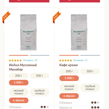
Отзывов: 10
Отзывов: 11
Индия Муссонный
Кафе крема
Малабар
200 г
500 г
200 г
500 г
1 000 г
1 000 г
мелкий
грубый
помол
помол
мелкий
грубый
помол
помол
в зёрнах
в зёрнах
Обжарка
Обжарка
Крепость