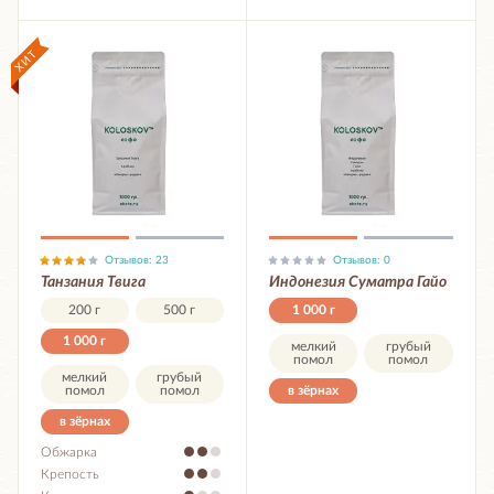
Отзывов: 23
Отзывов: 0
Танзания Твига
Индонезия Суматра Гайо
200 г
500 г
1 000 г
1 000 г
мелкий
грубый
помол
помол
мелкий
грубый
помол
помол
в зёрнах
в зёрнах
Обжарка
Крепость