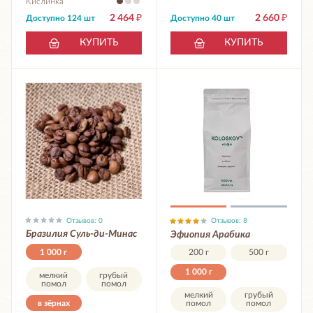
Кислинка
2 464
₽
2 660
₽
Доступно 124 шт
Доступно 40 шт
КУПИТЬ
КУПИТЬ
Отзывов: 0
Отзывов: 8
Бразилия Суль-ди-Минас
Эфиопия Арабика
1 000 г
200 г
500 г
1 000 г
мелкий
грубый
помол
помол
мелкий
грубый
в зёрнах
помол
помол