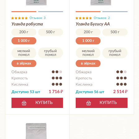
Отзывов: 3
Отзывов: 2
Уганда робуста
Уганда Бугису АА
200 г
500 г
200 г
500 г
1 000 г
1 000 г
мелкий
грубый
мелкий
грубый
помол
помол
помол
помол
в зёрнах
в зёрнах
Обжарка
Обжарка
Крепость
Крепость
Кислинка
Кислинка
1 716
₽
2 514
₽
Доступно 53 шт
Доступно 56 шт
КУПИТЬ
КУПИТЬ