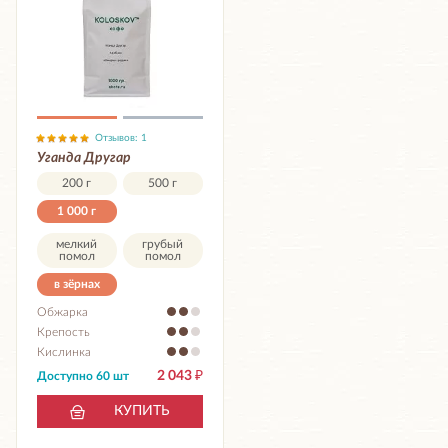
Отзывов: 1
Уганда Другар
200 г
500 г
1 000 г
мелкий
грубый
помол
помол
в зёрнах
Обжарка
Крепость
Кислинка
2 043
₽
Доступно 60 шт
КУПИТЬ