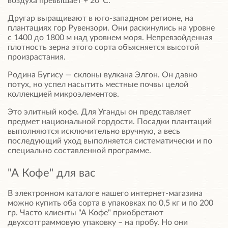
воздуха превышает + 20°C.
Другар выращивают в юго-западном регионе, на
плантациях гор Рувензори. Они раскинулись на уровне
с 1400 до 1800 м над уровнем моря. Непревзойденная
плотность зерна этого сорта объясняется высотой
произрастания.
Родина Бугису — склоны вулкана Элгон. Он давно
потух, но успел насытить местные почвы целой
коллекцией микроэлементов.
Это элитный кофе. Для Уганды он представляет
предмет национальной гордости. Посадки плантаций
выполняются исключительно вручную, а весь
последующий уход выполняется систематически и по
специально составленной программе.
"А Кофе" для вас
В электронном каталоге нашего интернет-магазина
можно купить оба сорта в упаковках по 0,5 кг и по 200
гр. Часто клиенты "А Кофе" приобретают
двухсотграммовую упаковку – на пробу. Но они