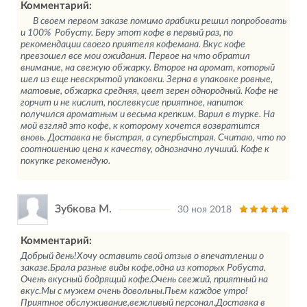
Комментарий:
В своем первом заказе помимо арабики решил попробовать
и 100% Робусту. Беру этот кофе в первый раз, по
рекомендации своего приятеля кофемана. Вкус кофе
превзошел все мои ожидания. Первое на что обратил
внимание, на свежую обжарку. Второе на аромат, который
шел из еще невскрытой упаковки. Зерна в упаковке ровные,
матовые, обжарка средняя, цвет зерен однородный. Кофе не
горчит и не кислит, послевкусие приятное, напиток
получился ароматным и весьма крепким. Варил в турке. На
мой взгляд это кофе, к которому хочется возвратится
вновь. Доставка не быстрая, а супербыстрая. Считаю, что по
соотношению цена к качеству, однозначно лучший. Кофе к
покупке рекомендую.
Зубкова М.
30 ноя 2018
Комментарий:
Добрый день!Хочу оставить свой отзыв о впечатлении о
заказе.Брала разные виды кофе,одна из которых Робуста.
Очень вкусный бодрящий кофе.Очень свежий, приятный на
вкус.Мы с мужем очень довольны.Пьем каждое утро!
Приятное обслуживание,вежливый персонал.Доставка в