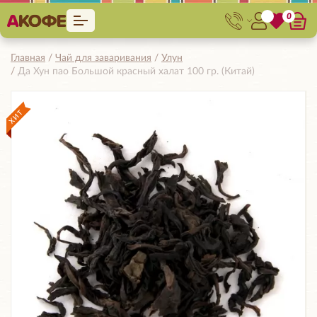
0
Главная
Чай для заваривания
Улун
Да Хун пао Большой красный халат 100 гр. (Китай)