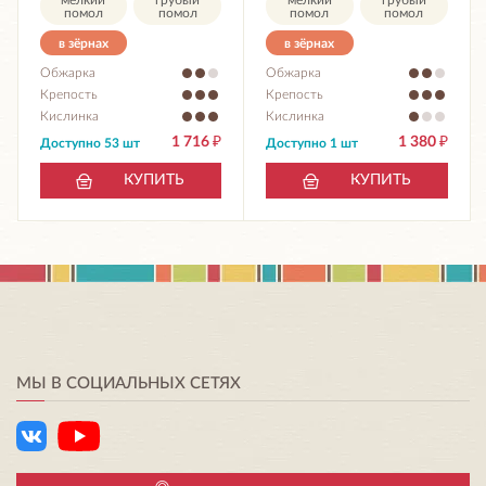
помол
помол
помол
помол
в зёрнах
в зёрнах
Обжарка
Обжарка
Крепость
Крепость
Кислинка
Кислинка
1 716
₽
1 380
₽
Доступно 53 шт
Доступно 1 шт
КУПИТЬ
КУПИТЬ
МЫ В СОЦИАЛЬНЫХ СЕТЯХ