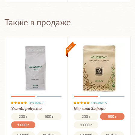
Также в продаже
Отзывов: 3
Отзывов: 5
Уганда робуста
Мексика Зафиро
200 г
500 г
200 г
500 г
1 000 г
1 000 г
мелкий
грубый
мелкий
грубый