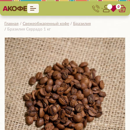
0
Главная
Свежеобжаренный кофе
Бразилия
Бразилия Серрадо 1 кг