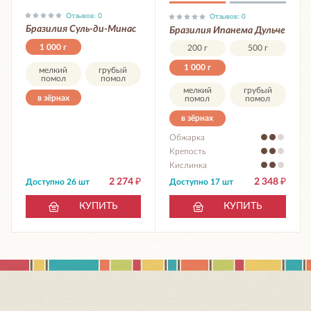
Отзывов: 0
Отзывов: 0
Бразилия Суль-ди-Минас
Бразилия Ипанема Дульче
1 000 г
200 г
500 г
1 000 г
мелкий
грубый
помол
помол
мелкий
грубый
в зёрнах
помол
помол
в зёрнах
Обжарка
Крепость
Кислинка
2 274
₽
2 348
₽
Доступно 26 шт
Доступно 17 шт
КУПИТЬ
КУПИТЬ