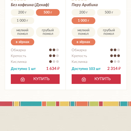
Без кофеина (Декаф)
Перу Арабика
200 г
500 г
200 г
500 г
1 000 г
1 000 г
мелкий
грубый
мелкий
грубый
помол
помол
помол
помол
в зёрнах
в зёрнах
Обжарка
Обжарка
Крепость
Крепость
Кислинка
Кислинка
1 634
₽
2 314
₽
Доступно 1 шт
Доступно 103 шт
КУПИТЬ
КУПИТЬ