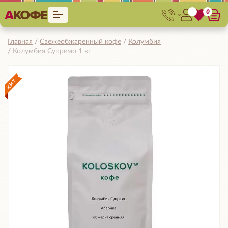
0
Главная
Свежеобжаренный кофе
Колумбия
Колумбия Супремо 1 кг