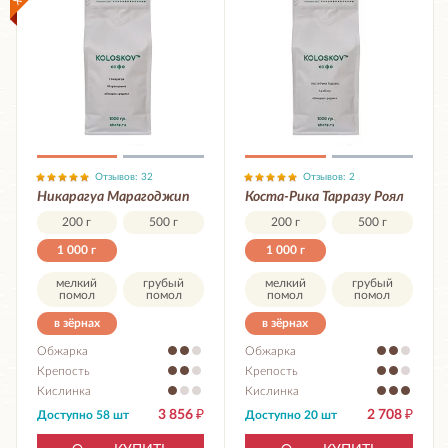
Отзывов: 32
Отзывов: 2
Никарагуа Марагоджип
Коста-Рика Тарразу Роял
200 г
500 г
200 г
500 г
1 000 г
1 000 г
мелкий
грубый
мелкий
грубый
помол
помол
помол
помол
в зёрнах
в зёрнах
Обжарка
Обжарка
Крепость
Крепость
Кислинка
Кислинка
3 856
₽
2 708
₽
Доступно 58 шт
Доступно 20 шт