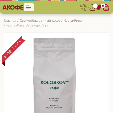
0
Главная
Свежеобжаренный кофе
Коста-Рика
Коста-Рика Варанеро 1 кг