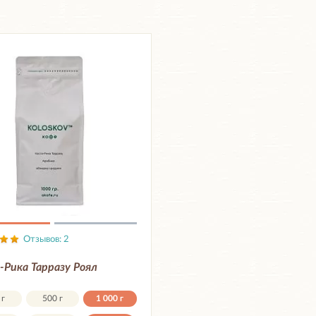
Отзывов: 2
-Рика Тарразу Роял
 г
500 г
1 000 г