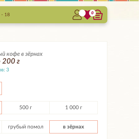
0
 - 18
 кофе в зёрнах
 200 г
ов:
3
500 г
1 000 г
грубый помол
в зёрнах