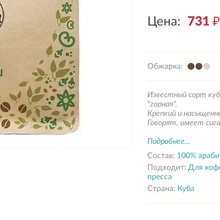
Цена:
731
₽
Обжарка:
Известный сорт куби
"горная".
Крепкий и насыщенн
Говорят, имеет сига
Подробнее...
Состав:
100% араби
Подходит:
Для коф
пресса
Страна:
Куба