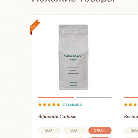
Отзывов: 6
Эфиопия Сидамо
Коста
200 г
500 г
1 000 г
200