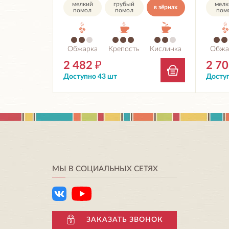
мелкий
грубый
мелк
в зёрнах
помол
помол
пом
Обжарка
Крепость
Кислинка
Обжа
2 482
₽
2 7
Доступно 43 шт
Доступ
МЫ В СОЦИАЛЬНЫХ СЕТЯХ
ЗАКАЗАТЬ ЗВОНОК