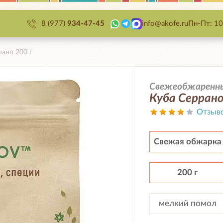
8 (977)
934-47-45
info@akofe.ru
Пн-Пт: 10
рано 200 г
Свежеобжаренный
Куба Серрано
Отзыв
Свежая обжарка
200 г
мелкий помол