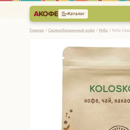
Каталог
Главная
Свежеобжаренный кофе
Куба
Куба Сер