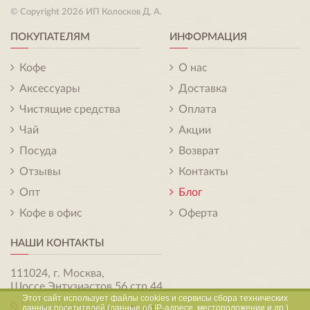
© Copyright 2026 ИП Колосков Д. А.
ПОКУПАТЕЛЯМ
ИНФОРМАЦИЯ
Кофе
О нас
Аксессуары
Доставка
Чистящие средства
Оплата
Чай
Акции
Посуда
Возврат
Отзывы
Контакты
Опт
Блог
Кофе в офис
Оферта
НАШИ КОНТАКТЫ
111024, г. Москва,
Шоссе Энтузиастов 56 стр.44
Этот сайт использует файлы cookies и сервисы сбора технических
данных посетителей (данные об IP-адресе, местоположении и др.)