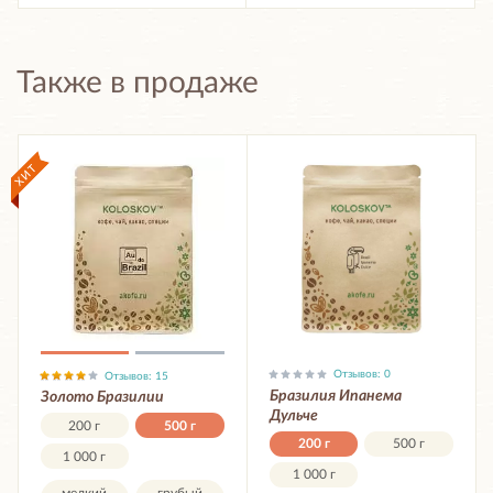
Также в продаже
Отзывов: 0
Отзывов: 15
Бразилия Ипанема
Золото Бразилии
Дульче
200 г
500 г
200 г
500 г
1 000 г
1 000 г
мелкий
грубый