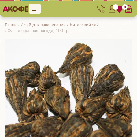
0
Главная
Чай для заваривания
Китайский чай
Хун та (красная пагода) 100 гр.