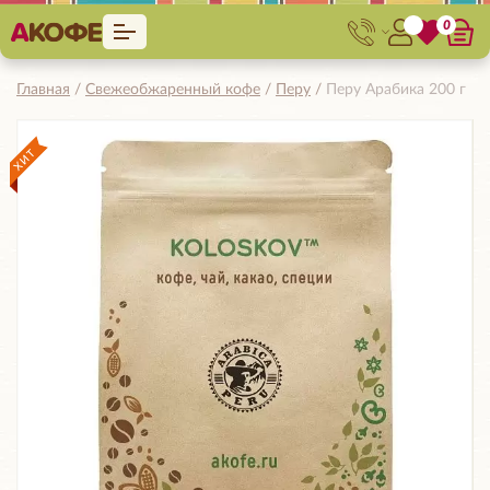
0
Главная
Свежеобжаренный кофе
Перу
Перу Арабика 200 г