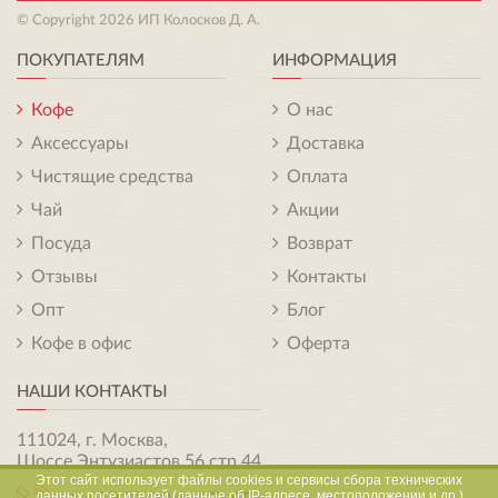
© Copyright 2026 ИП Колосков Д. А.
ПОКУПАТЕЛЯМ
ИНФОРМАЦИЯ
Кофе
О нас
Аксессуары
Доставка
Чистящие средства
Оплата
Чай
Акции
Посуда
Возврат
Отзывы
Контакты
Опт
Блог
Кофе в офис
Оферта
НАШИ КОНТАКТЫ
111024, г. Москва,
Шоссе Энтузиастов 56 стр.44
Этот сайт использует файлы cookies и сервисы сбора технических
данных посетителей (данные об IP-адресе, местоположении и др.)