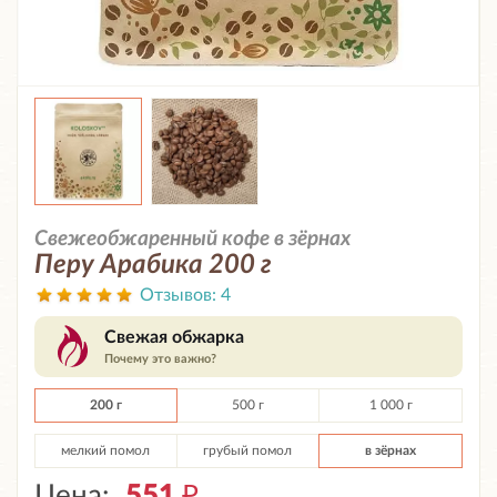
Свежеобжаренный кофе в зёрнах
Перу Арабика 200 г
Отзывов:
4
Свежая обжарка
Почему это важно?
200 г
500 г
1 000 г
мелкий помол
грубый помол
в зёрнах
Цена:
551
₽