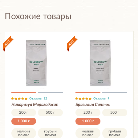
Похожие товары
Отзывов: 32
Отзывов: 9
Никарагуа Марагоджип
Бразилия Сантос
200 г
500 г
200 г
500 г
1 000 г
1 000 г
мелкий
грубый
мелкий
грубый
помол
помол
помол
помол