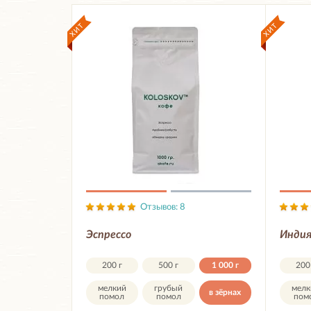
Отзывов: 8
Эспрессо
Индия
200 г
500 г
1 000 г
200
мелкий
грубый
мелк
в зёрнах
помол
помол
пом