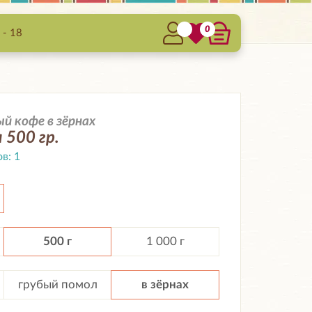
0
 - 18
 кофе в зёрнах
 500 гр.
ов:
1
500 г
1 000 г
грубый помол
в зёрнах