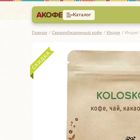
Каталог
Главная
Свежеобжаренный кофе
Индия
Индия 