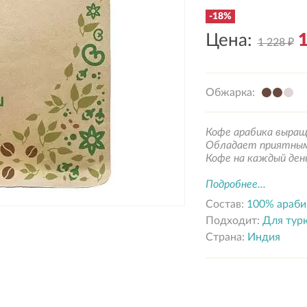
-18%
Цена:
1
1 228
₽
Обжарка:
Кофе арабика выраще
Обладает приятным
Кофе на каждый день
Подробнее...
Состав:
100% араби
Подходит:
Для турк
Страна:
Индия