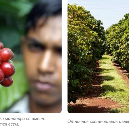
го малабара не имеет
Отличное соотношение цены 
тся всем.