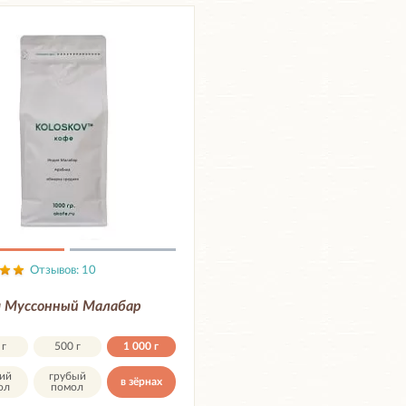
Отзывов: 10
 Муссонный Малабар
 г
500 г
1 000 г
ий
грубый
в зёрнах
ол
помол