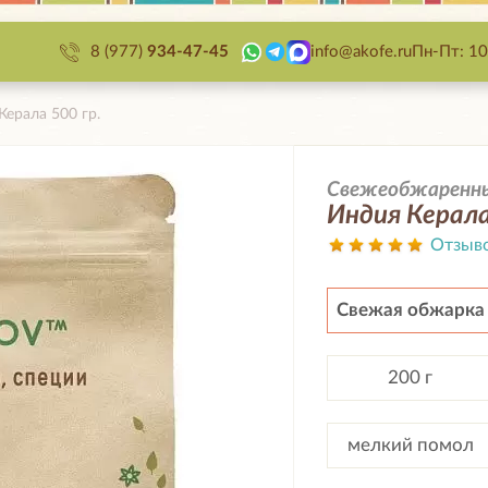
8 (977)
934-47-45
info@akofe.ru
Пн-Пт: 10
Керала 500 гр.
Свежеобжаренный
Индия Керала
Отзыв
Свежая обжарка
200 г
мелкий помол