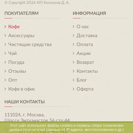
© Copyright 2026 ИП Колосков Д. А.
ПОКУПАТЕЛЯМ
ИНФОРМАЦИЯ
Кофе
О нас
Аксессуары
Доставка
Чистящие средства
Оплата
Чай
Акции
Посуда
Возврат
Отзывы
Контакты
Опт
Блог
Кофе в офис
Оферта
НАШИ КОНТАКТЫ
111024, г. Москва,
Шоссе Энтузиастов 56 стр.44
Этот сайт использует файлы cookies и сервисы сбора технических
данных посетителей (данные об IP-адресе, местоположении и др.)
8 (977)
934-47-45