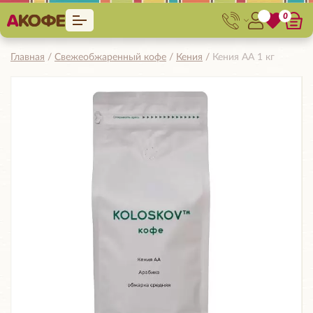
0
Главная
Свежеобжаренный кофе
Кения
Кения АА 1 кг