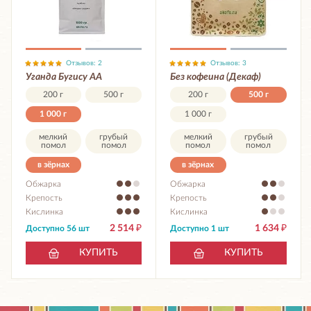
Отзывов: 2
Отзывов: 3
Уганда Бугису АА
Без кофеина (Декаф)
200 г
500 г
200 г
500 г
1 000 г
1 000 г
мелкий
грубый
мелкий
грубый
помол
помол
помол
помол
в зёрнах
в зёрнах
Обжарка
Обжарка
Крепость
Крепость
Кислинка
Кислинка
2 514
₽
1 634
₽
Доступно 56 шт
Доступно 1 шт
КУПИТЬ
КУПИТЬ