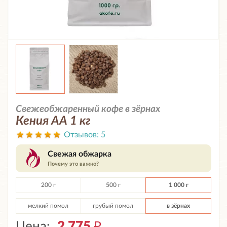
Свежеобжаренный кофе в зёрнах
Кения АА 1 кг
Отзывов:
5
Свежая обжарка
Почему это важно?
200 г
500 г
1 000 г
мелкий помол
грубый помол
в зёрнах
Цена:
2 775
₽