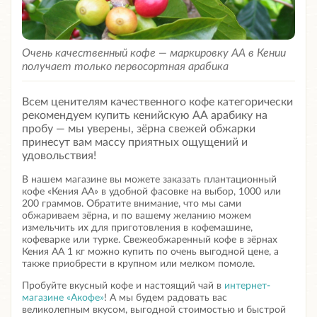
Очень качественный кофе — маркировку АА в Кении
получает только первосортная арабика
Всем ценителям качественного кофе категорически
рекомендуем купить кенийскую АА арабику на
пробу — мы уверены, зёрна свежей обжарки
принесут вам массу приятных ощущений и
удовольствия!
В нашем магазине вы можете заказать плантационный
кофе «Кения АА» в удобной фасовке на выбор, 1000 или
200 граммов. Обратите внимание, что мы сами
обжариваем зёрна, и по вашему желанию можем
измельчить их для приготовления в кофемашине,
кофеварке или турке.
Свежеобжаренный кофе в зёрнах
Кения АА 1 кг
можно купить по очень выгодной цене, а
также приобрести в крупном или мелком помоле.
Пробуйте вкусный кофе и настоящий чай в
интернет-
магазине «Акофе»
! А мы будем радовать вас
великолепным вкусом, выгодной стоимостью и быстрой