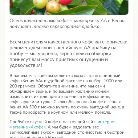
Очень качественный кофе — маркировку АА в Кении
получает только первосортная арабика
Всем ценителям качественного кофе категорически
рекомендуем купить кенийскую АА арабику на
пробу — мы уверены, зёрна свежей обжарки
принесут вам массу приятных ощущений и
удовольствия!
В нашем магазине вы можете заказать плантационный
кофе «Кения АА» в удобной фасовке на выбор, 1000 или
200 граммов. Обратите внимание, что мы сами
обжариваем зёрна, и по вашему желанию можем
измельчить их для приготовления в кофемашине,
кофеварке или турке.
Свежеобжаренный кофе в зёрнах
Кения АА 500 г
можно купить по очень выгодной цене, а
также приобрести в крупном или мелком помоле.
Пробуйте вкусный кофе и настоящий чай в
интернет-
магазине «Акофе»
! А мы будем радовать вас
великолепным вкусом, выгодной стоимостью и быстрой
доставкой по всей России!