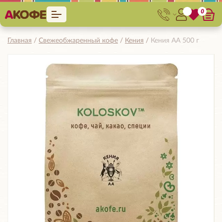
0
Главная
Свежеобжаренный кофе
Кения
Кения АА 500 г