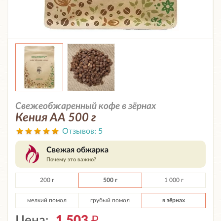
Свежеобжаренный кофе в зёрнах
Кения АА 500 г
Отзывов:
5
Свежая обжарка
Почему это важно?
200 г
500 г
1 000 г
мелкий помол
грубый помол
в зёрнах
Цена:
1 503
₽