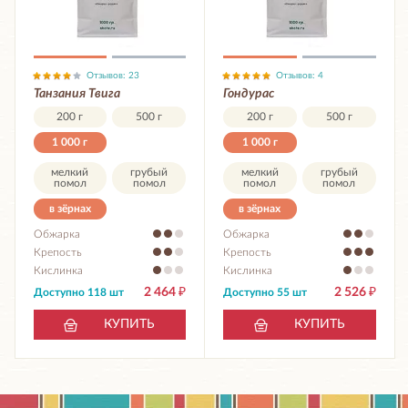
Отзывов: 23
Отзывов: 4
Танзания Твига
Гондурас
200 г
500 г
200 г
500 г
1 000 г
1 000 г
мелкий
грубый
мелкий
грубый
помол
помол
помол
помол
в зёрнах
в зёрнах
Обжарка
Обжарка
Крепость
Крепость
Кислинка
Кислинка
2 464
₽
2 526
₽
Доступно 118 шт
Доступно 55 шт
КУПИТЬ
КУПИТЬ