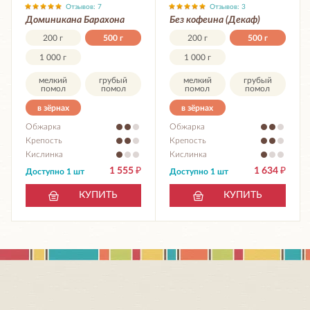
Отзывов: 7
Отзывов: 3
Доминикана Барахона
Без кофеина (Декаф)
200 г
500 г
200 г
500 г
1 000 г
1 000 г
мелкий
грубый
мелкий
грубый
помол
помол
помол
помол
в зёрнах
в зёрнах
Обжарка
Обжарка
Крепость
Крепость
Кислинка
Кислинка
1 555
₽
1 634
₽
Доступно 1 шт
Доступно 1 шт
КУПИТЬ
КУПИТЬ