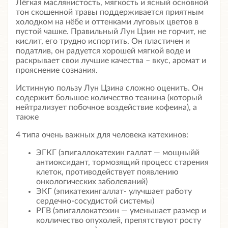
Лёгкая маслянистость, мягкость и ясный основной
тон скошенной травы поддерживается приятным
холодком на нёбе и оттенками луговых цветов в
пустой чашке. Правильный Лун Цзин не горчит, не
кислит, его трудно испортить. Он пластичен и
податлив, он радуется хорошей мягкой воде и
раскрывает свои лучшие качества – вкус, аромат и
прояснение сознания.
Истинную пользу Лун Цзина сложно оценить. Он
содержит большое количество теанина (который
нейтрализует побочное воздействие кофеина), а
также
4 типа очень важных для человека катехинов:
ЭГКГ (эпигаллокатехин галлат — мощныйй
антиоксидант, тормозящий процесс старения
клеток, противодействует появлению
онкологических заболеваний)
ЭКГ (эпикатехингаллат- улучшает работу
сердечно-сосудистой системы)
РГВ (эпигаллокатехин — уменьшает размер и
колличество опухолей, препятствуют росту