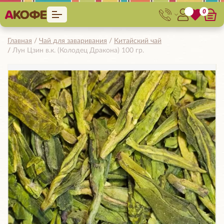
0
Главная
Чай для заваривания
Китайский чай
Лун Цзин в.к. (Колодец Дракона) 100 гр.