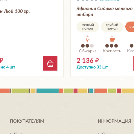
Эфиопия Сидамо мелкого
н Люй 100 гр.
отбора
мелкий
грубый
в 
помол
помол
Обжарка
Крепость
Ки
₽
2 136
₽
но 4 шт
Доступно 33 шт
ПОКУПАТЕЛЯМ
ИНФОРМАЦИЯ