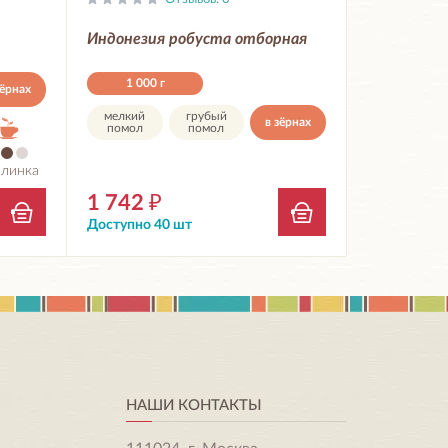
Индонезия робуста отборная
1 000 г
зёрнах
мелкий
грубый
в зёрнах
помол
помол
слинка
1 742
₽
Доступно 40 шт
НАШИ КОНТАКТЫ