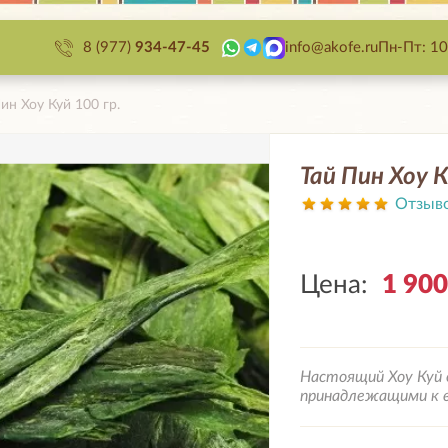
8 (977)
934-47-45
info@akofe.ru
Пн-Пт: 10
ин Хоу Куй 100 гр.
Тай Пин Хоу К
Отзыв
Цена:
1 90
Настоящий Хоу Куй 
принадлежащими к 