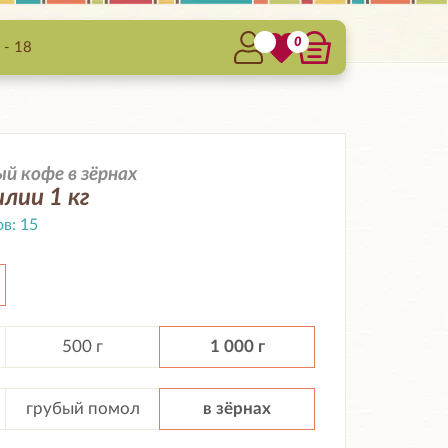
0
 - 18
 кофе в зёрнах
лии 1 кг
ов:
15
500 г
1 000 г
грубый помол
в зёрнах