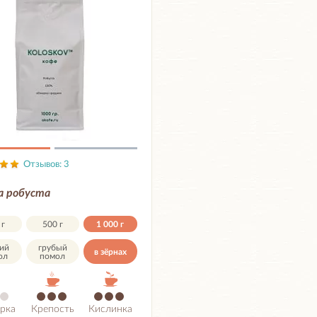
Отзывов: 3
а робуста
 г
500 г
1 000 г
ий
грубый
в зёрнах
ол
помол
рка
Крепость
Кислинка