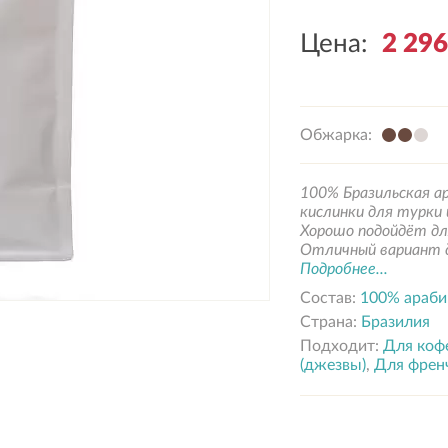
Цена:
2 29
Обжарка:
100% Бразильская а
кислинки для турки 
Хорошо подойдёт дл
Отличный вариант д
Подробнее...
Состав:
100% араби
Страна:
Бразилия
Подходит:
Для коф
(джезвы)
,
Для френ