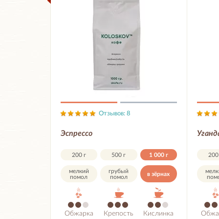
Отзывов: 8
Эспрессо
Уганд
200 г
500 г
1 000 г
200
мелкий
грубый
мелк
в зёрнах
помол
помол
пом
Обжарка
Крепость
Кислинка
Обжа