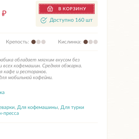
В КОРЗИНУ
6
₽
Доступно 160 шт
Крепость:
Кислинка:
рабика обладает мягким вкусом без
и всех кофемашин. Средняя обжарка.
я кафе и ресторанов.
ля мобильной кофейни.
ка
еварки
,
Для кофемашины
,
Для турки
ч-пресса