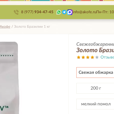
8 (977)
934-47-45
info@akofe.ru
Пн-Пт: 10
 Акофе
Золото Бразилии 1 кг
Свежеобжаренный
Золото Брази
Отзыв
Свежая обжарка
200 г
мелкий помол