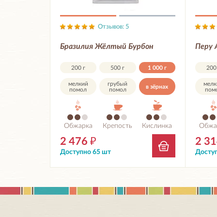
Отзывов: 5
Бразилия Жёлтый Бурбон
Перу 
200 г
500 г
1 000 г
200
мелкий
грубый
мелк
в зёрнах
помол
помол
пом
Обжарка
Крепость
Кислинка
Обжа
2 476
₽
2 3
Доступно 65 шт
Доступ