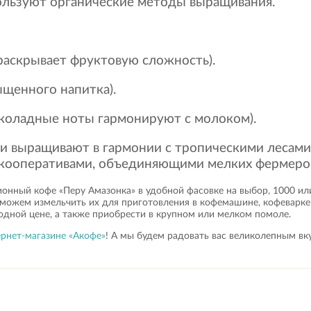
льзуют органические методы выращивания.
раскрывает фруктовую сложность).
ыщенного напитка).
околадные ноты гармонируют с молоком).
и выращивают в гармонии с тропическими лесами
я кооперативами, объединяющими мелких фермеро
ионный кофе «Перу Амазонка» в удобной фасовке на выбор, 1000 ил
можем измельчить их для приготовления в кофемашине, кофеварке
дной цене, а также приобрести в крупном или мелком помоле.
рнет-магазине «Акофе»
! А мы будем радовать вас великолепным в