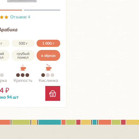
Отзывов: 4
Арабика
 г
500 г
1 000 г
ий
грубый
в зёрнах
ол
помол
рка
Крепость
Кислинка
14
₽
но 94 шт