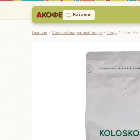
Каталог
Главная
Свежеобжаренный кофе
Перу
Перу Ама