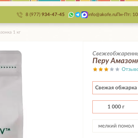
8 (977)
934-47-45
info@akofe.ru
Пн-Пт: 10
зонка 1 кг
Свежеобжаренный
Перу Амазонк
Отзыв
Свежая обжарка
1 000 г
мелкий помол