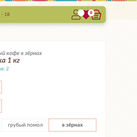
0
 - 18
 кофе в зёрнах
а 1 кг
ов:
2
грубый помол
в зёрнах