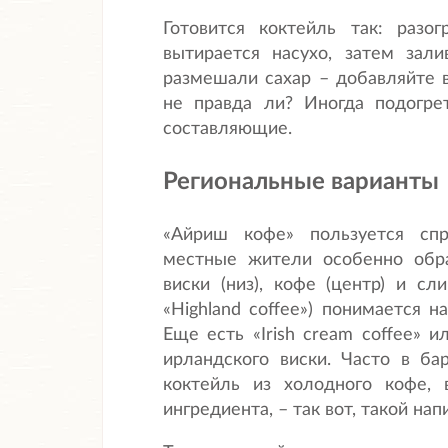
Готовится коктейль так: разо
вытирается насухо, затем зал
размешали сахар – добавляйте ви
не правда ли? Иногда подогре
составляющие.
Региональные варианты
«Айриш кофе» пользуется сп
местные жители особенно обр
виски (низ), кофе (центр) и сл
«Highland coffee») понимается н
Еще есть «Irish cream coffee» и
ирландского виски. Часто в б
коктейль из холодного кофе, 
ингредиента, – так вот, такой на