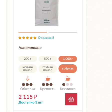
Отзывов: 8
Наполитано
200 г
500 г
1 000 г
мелкий
грубый
в зёрнах
помол
помол
Обжарка
Крепость
Кислинка
2 115
₽
Доступно 3 шт