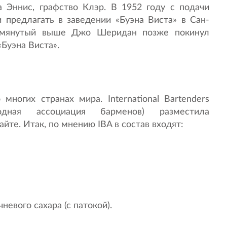
а Эннис, графство Клэр. В 1952 году с подачи
 предлагать в заведении «Буэна Виста» в Сан-
помянутый выше Джо Шеридан позже покинул
Буэна Виста».
многих странах мира. International Bartenders
родная ассоциация барменов) разместила
йте. Итак, по мнению IBA в состав входят:
невого сахара (с патокой).