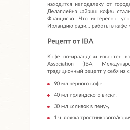
находится неподалеку от город
Делаплейна «айриш кофе» стали
Франциско. Что интересно, у
Ирландию ради… работы в кафе «
Рецепт от
IBA
Кофе по-ирландски известен во 
Association (IBA, Междуна
традиционный рецепт у себя на са
90 мл черного кофе,
40 мл ирландского виски,
30 мл «сливок в пену»,
1 ч. ложка тростникового/корич