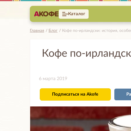
Каталог
Главная
Блог
Кофе по-ирландски: история, особе
Кофе по-ирландск
6 марта 2019
Подписаться
на Akofe
Р