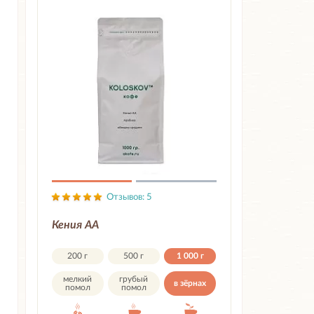
Отзывов: 5
Кения АА
200 г
500 г
1 000 г
мелкий
грубый
в зёрнах
помол
помол