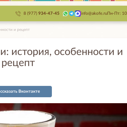
8 (977)
934-47-45
info@akofe.ru
Пн-Пт: 10
нности и рецепт
и: история, особенности и
рецепт
ассказать
Вконтакте