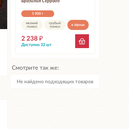
Бразилия Серрадо
1 000 г
мелкий
грубый
в зёрнах
помол
помол
2 238
₽
Доступно 32 шт
Смотрите так же:
Не найдено подходящих товаров