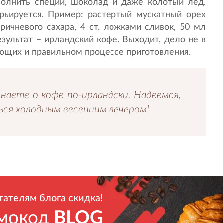
полнить специи, шоколад и даже колотый лед.
рьируется. Пример: растертый мускатный орех
ричневого сахара, 4 ст. ложками сливок, 50 мл
езультат – ирландский кофе. Выходит, дело не в
яющих и правильном процессе приготовления.
знаете о кофе по-ирландски. Надеемся,
ся холодным весенним вечером!
тателям блога скидка!
мокод
BLOG