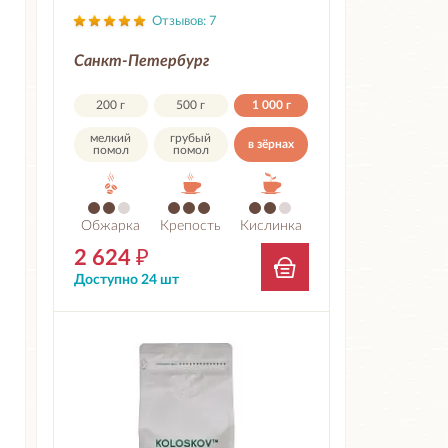
Отзывов: 7
Санкт-Петербург
200 г
500 г
1 000 г
мелкий
грубый
в зёрнах
помол
помол
Обжарка
Крепость
Кислинка
2 624
₽
Доступно 24 шт