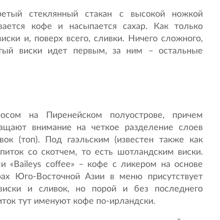
гретый стеклянный стакан с высокой ножкой
ивается кофе и насыпается сахар. Как только
ски и, поверх всего, сливки. Ничего сложного,
тый виски идет первым, за ним – остальные
росом на Пиренейском полуострове, причем
ащают внимание на четкое разделение слоев
ивок (топ). Под гаэльским (известен также как
апиток со скотчем, то есть шотландским виски.
ли «Baileys coffee» – кофе с ликером на основе
арах Юго-Восточной Азии в меню присутствует
виски и сливок, но порой и без последнего
питок тут именуют кофе по-ирландски.